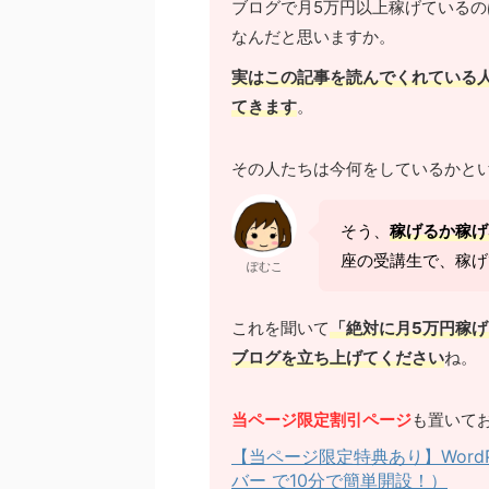
ブログで月5万円以上稼げているの
なんだと思いますか。
実はこの記事を読んでくれている人
てきます
。
その人たちは今何をしているかと
そう、
稼げるか稼げ
座の受講生で、稼げ
ぽむこ
これを聞いて
「絶対に月5万円稼げ
ブログを立ち上げてください
ね。
当ページ限定割引ページ
も置いて
【当ページ限定特典あり】Word
バー で10分で簡単開設！）