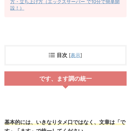
方・立ち上げ方（エックスサーバー で10分で簡単開
設！）
目次
[
表示
]
です、ます調の統一
基本的には、いきなりタメ口ではなく、文章は「で
す」「ます」で統一してください
。