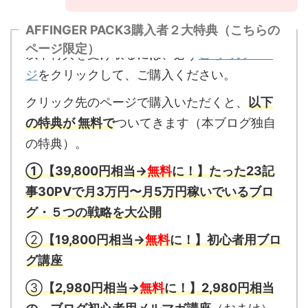
AFFINGER PACK3購入者２大特典（こちらの
ページ限定）
以下特典を受け取るには、必ず
こちらのペー
ジ
をクリックして、ご購入ください。
クリック先のページで購入いただくと、
以下
の特典が 無料で
ついてきます（本ブログ独自
の特典）。
①【39,800円相当→
無料
に！】たった23記
事30PVで月3万円〜月5万円稼いでいるブロ
グ・５つの戦略を大公開
②
【19,800円相当→
無料
に！】初心者用ブロ
グ講座
③
【2,980円相当→
無料
に！】2,980円相当