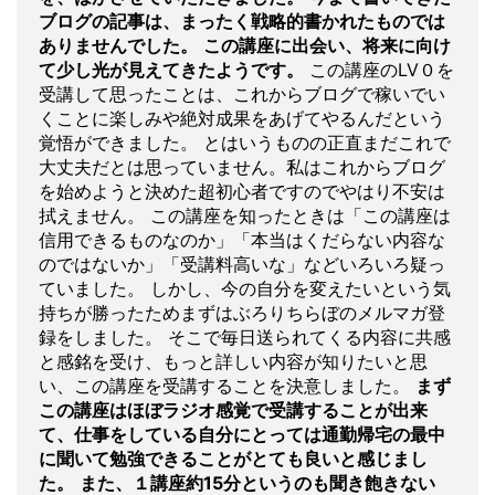
ブログの記事は、まったく戦略的書かれたものでは
ありませんでした。
この講座に出会い、将来に向け
て少し光が見えてきたようです。
この講座のLV０を
受講して思ったことは、これからブログで稼いでい
くことに楽しみや絶対成果をあげてやるんだという
覚悟ができました。 とはいうものの正直まだこれで
大丈夫だとは思っていません。私はこれからブログ
を始めようと決めた超初心者ですのでやはり不安は
拭えません。 この講座を知ったときは「この講座は
信用できるものなのか」「本当はくだらない内容な
のではないか」「受講料高いな」などいろいろ疑っ
ていました。 しかし、今の自分を変えたいという気
持ちが勝ったためまずはぶろりちらぼのメルマガ登
録をしました。 そこで毎日送られてくる内容に共感
と感銘を受け、もっと詳しい内容が知りたいと思
い、この講座を受講することを決意しました。
まず
この講座はほぼラジオ感覚で受講することが出来
て、仕事をしている自分にとっては通勤帰宅の最中
に聞いて勉強できることがとても良いと感じまし
た。
また、１講座約15分というのも聞き飽きない