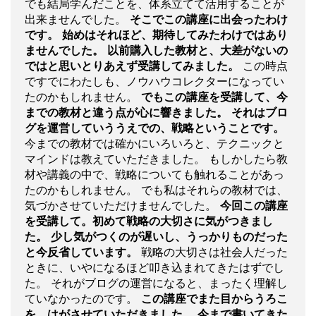
でも結局学んだことを、体系立てて活用することが
出来ませんでした。
そこでこの講座に出会ったわけ
です。
始めはそれほど、期待してみたわけではあり
ませんでした。
以前購入した教材と、大差がないの
ではと思いとりあえず受講してみました。
この時点
ですでにわたしも、ノウハウコレクターになってい
たのかもしれません。
でもこの講座を受講して、今
までの教材と違う点が心に響きました。
それはブロ
グを運営していううえでの、戦略ということです。
今までの教材では確かにいろいろと、テクニックと
マインドは教えていただきました。 もしかしたら教
材や講義の中で、戦略についても触れることがあっ
たのかもしれません。 でも私はそれらの教材では、
気づかさせていただけませんでした。
今回この講座
を受講して。初めて戦略の大切さに気がつきまし
た。
少し気がつくのが遅いし、うっかりものだった
と今反省しています。
戦略の大切さは社会人だった
ときに、いやになるほど叩き込まれてきたはずでし
た。 それがブログの運営になると、まったく理解し
ていなかったのです。
この講座でまた目からうろこ
を、はがさせていただきました。
今まで書いてきた