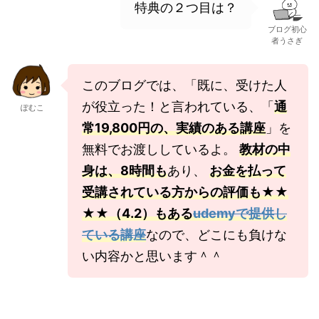
特典の２つ目は？
ブログ初心
者うさぎ
このブログでは、「既に、受けた人
が役立った！と言われている、「
通
ぽむこ
常19,800円の、
実績のある講座
」を
無料でお渡ししているよ。
教材の中
身は、8時間も
あり、
お金を払って
受講されている方からの評価も★★
★★（4.2）もある
udemyで提供し
ている講座
なので、どこにも負けな
い内容かと思います＾＾