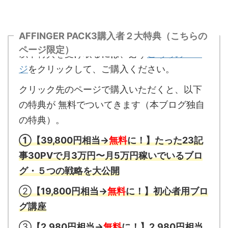
AFFINGER PACK3購入者２大特典（こちらの
ページ限定）
以下特典を受け取るには、必ず
こちらのペー
ジ
をクリックして、ご購入ください。
クリック先のページで購入いただくと、以下
の特典が 無料でついてきます（本ブログ独自
の特典）。
①【39,800円相当→
無料
に！】たった23記
事30PVで月3万円〜月5万円稼いでいるブロ
グ・５つの戦略
を大公開
②
【19,800円相当→
無料
に！】初心者用ブロ
グ講座
③
【2,980円相当→
無料
に！】2,980円相当