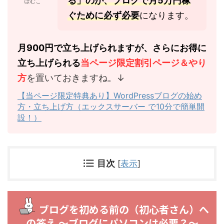
る」のが、ブログで月5万円稼
ぽむこ
ぐために必ず必要
になります。
月900円で立ち上げられますが、さらにお得に
立ち上げられる
当ページ限定割引ページ＆やり
方
を置いておきますね。↓
【当ページ限定特典あり】WordPressブログの始め
方・立ち上げ方（エックスサーバー で10分で簡単開
設！）
目次
[
表示
]
ブログを初める前の（初心者さん）へ
の答え 〜ブログにパソコンは必要？〜