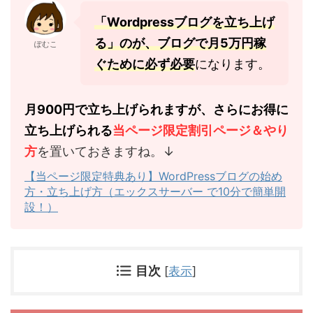
「Wordpressブログを立ち上げ
る」のが、ブログで月5万円稼
ぽむこ
ぐために必ず必要
になります。
月900円で立ち上げられますが、さらにお得に
立ち上げられる
当ページ限定割引ページ＆やり
方
を置いておきますね。↓
【当ページ限定特典あり】WordPressブログの始め
方・立ち上げ方（エックスサーバー で10分で簡単開
設！）
目次
[
表示
]