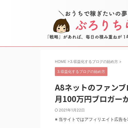
HOME
>
3.収益化するブログの始め方
>
3.収益化するブログの始め方
A8ネットのファン
月100万円ブロガー
2021年1月22日
※ 当サイトではアフィリエイト広告