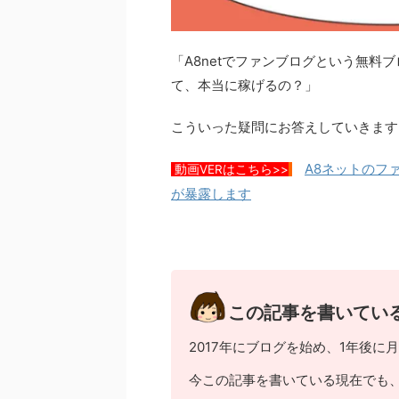
「A8netでファンブログという無
て、本当に稼げるの？」
こういった疑問にお答えしていきます
A8ネットのフ
動画VERはこちら>>
が暴露します
この記事を書いてい
2017年にブログを始め、1年後に
今この記事を書いている現在でも