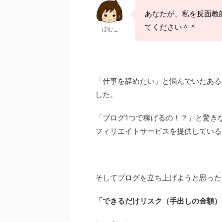
あなたが、私を反面教
てください＾＾
ぽむこ
「仕事を辞めたい」と悩んでいたある
した。
「ブログ1つで稼げるの！？」と驚き
フィリエイトサービスを提供してい
そしてブログを立ち上げようと思った
「できるだけリスク（手出しの金額）