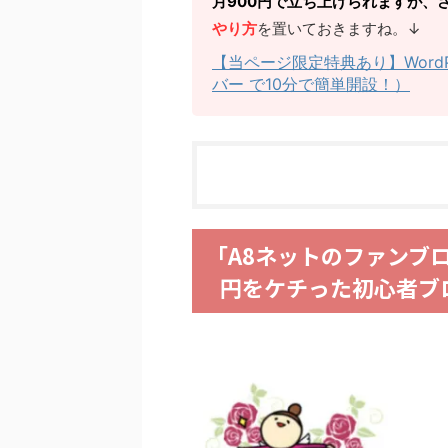
月900円で立ち上げられますが、
やり方
を置いておきますね。↓
【当ページ限定特典あり】Word
バー で10分で簡単開設！）
「A8ネットのファンブロ
円をケチった初心者ブ