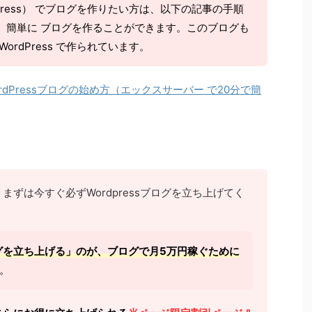
Press） でブログを作りたい方は、以下の記事の手順
、簡単に ブログを作ることができます。このブログも
ordPress で作られています。
dPressブログの始め方（エックスサーバー で20分で簡
げないの？月100万円ブロガーが暴露します
ずは今すぐ必ずWordpressブログを立ち上げてく
ブログを立ち上げる」のが、ブログで月5万円稼ぐために
。